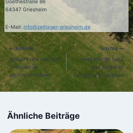
Goethestraße 86
64347 Griesheim
E-Mail:
info@zeltlager-griesheim.de
Beitragsnavigation
ZURÜCK
WEITER
Besucht uns auf dem
Jede Menge Spaß
Griesheimer
und Action im
Weihnachtsmarkt!
Zeltlager St. Stephan
Ähnliche Beiträge