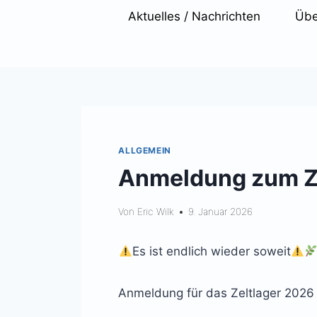
Zum
Aktuelles / Nachrichten
Übe
Inhalt
springen
ALLGEMEIN
Anmeldung zum Z
Von
Eric Wilk
9. Januar 2026
Es ist endlich wieder soweit
Anmeldung für das Zeltlager 202